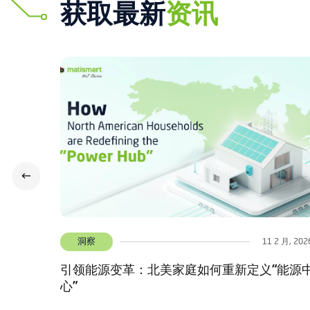
获取最新
资讯
洞察
2 月, 2026
22 1 月, 202
“能源中
智能断路器：关键在于“大脑”，而非硬件