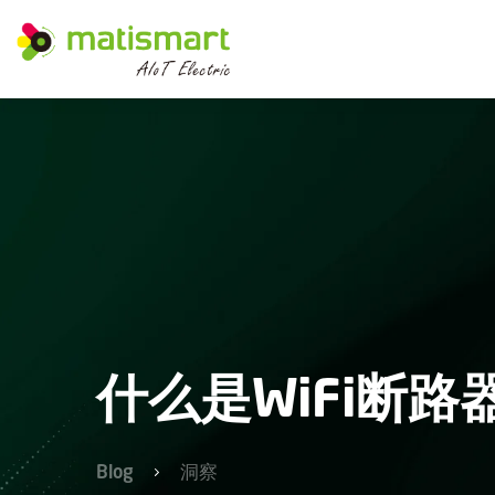
M
A
T
I
S
M
A
R
T
什么是WiFi断路
Blog
洞察