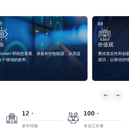
03
命
价值观
atismart 帮助您查看、测量和控制能源，从而提
秉持真实性和创
各个领域的效率。
成功，以推动持
1
2
1
0
0
+
+
多年经验
专业工作者