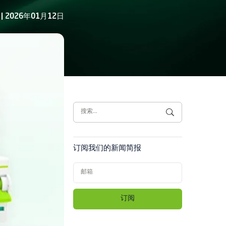
 | 2026年01月12日
订阅我们的新闻简报