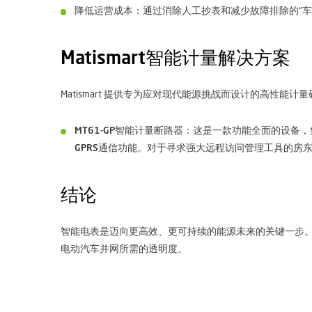
降低运营成本：
通过消除人工抄表和减少故障排除的“
Matismart智能计量解决方案
Matismart 提供专为应对现代能源挑战而设计的高性能计
MT61-GP智能计量断路器：
这是一款功能全面的设备，
GPRS通信功能
。对于寻求强大远程访问管理工具的房
结论
智能电表是迈向更高效、更可持续的能源未来的关键一步
电动汽车并网所需的透明度。