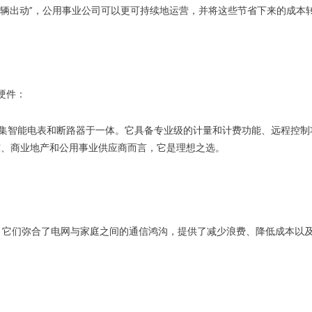
车辆出动”，公用事业公司可以更可持续地运营，并将这些节省下来的成本
量硬件：
集
智能电表
和
断路器
于一体。它具备专业级的计量和计费功能、远程控制
东、商业地产和公用事业供应商而言，它是理想之选。
。它们弥合了电网与家庭之间的通信鸿沟，提供了减少浪费、降低成本以