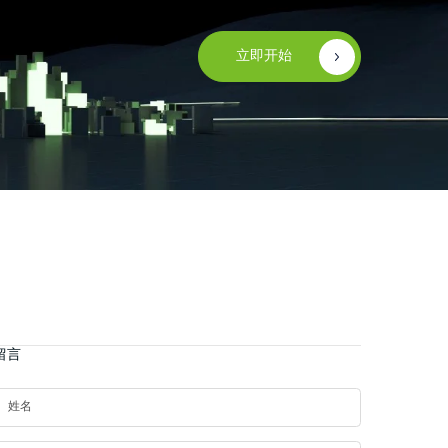
立即开始
留言