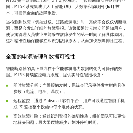
MTS3 是一款响应迅速的安全监控系统。与传统断路器静默跳闸不
同，MTS3 系统集成了
人工智能 (AI)、大数据和物联网 (IoT) 技
术
，可提供全面的故障报告。
当检测到故障（例如过载、短路或漏电）时，系统不会仅仅切断电
源，而是会发出
详细的故障警报
。该警报通过云端立即通知用户，
使设施管理人员或业主能够在故障发生的第一时间了解具体原因。
这种精准性确保能够立即识别故障原因，从而加快故障排除过程。
全面的电源管理和数据可视性
智能断路器的真正威力在于它能够将电力数据转化为可操作的数
据。MTS3 持续监控电力系统，提供实时性能指标流：
即时故障分析：
当警报触发时，系统会记录事件发生时的具体
参数（电流、电压、温度）。
远程监控：
通过 Matismart 软件平台，用户可以通过智能手机
或 PC 监控整个设施中每个电路的状态。
高效故障排除：通过识别警报的确切性质，维护团队可以更快
地解决问题，最大限度地减少
计划外停机
时间。