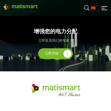
EN
M
A
T
I
S
M
增强您的电力分配
A
R
T
立即联系我们的专家！
立即开始
M
A
T
I
S